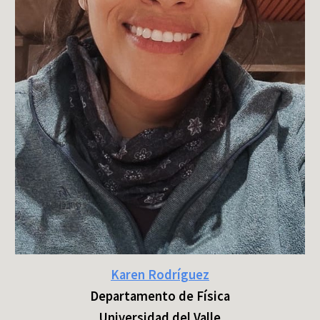
Kare
n
Rodríguez
D
epartamento de Física
Universidad del Valle