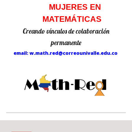
MUJERES EN
MATEM
Á
TICAS
Creando vínculos de colaboración
permanente
email: w.math.red@correounivalle.edu.co